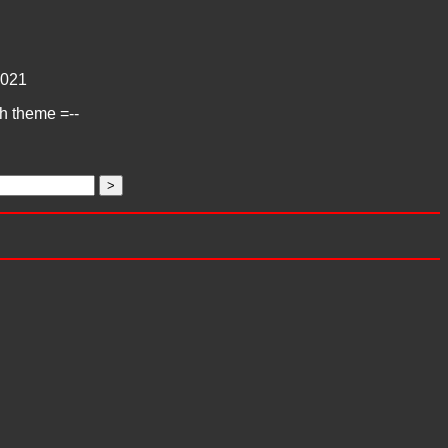
021
ch theme =--